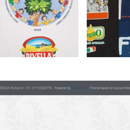
©2025 Puma srl - P.I.: 01110520770 - Powered by
Diótima srl
- Theme based on Cacoon/Met