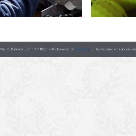
©2025 Puma srl - P.I.: 01110520770 - Powered by
Diótima srl
- Theme based on Cacoon/Met